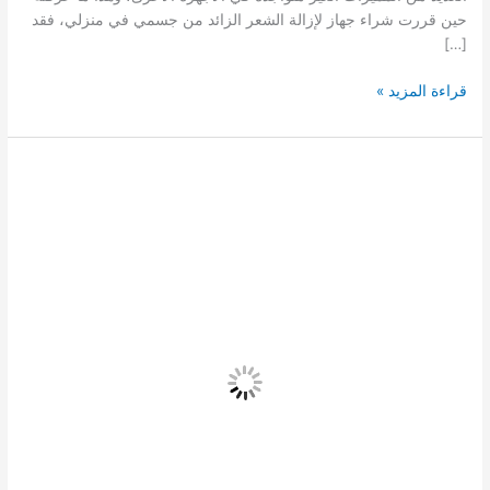
حين قررت شراء جهاز لإزالة الشعر الزائد من جسمي في منزلي، فقد
[…]
تجربة
قراءة المزيد »
جهاز
فيليبس
لوميا
الإصدار
الحادي
عشر
Philips
Lumea
9000
لإزالة
الشعر