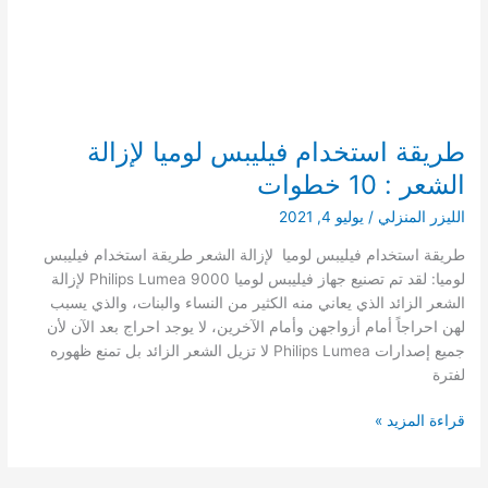
طريقة استخدام فيليبس لوميا لإزالة
الشعر : 10 خطوات
الليزر المنزلي
/
يوليو 4, 2021
طريقة استخدام فيليبس لوميا لإزالة الشعر طريقة استخدام فيليبس
لوميا: لقد تم تصنيع جهاز فيليبس لوميا Philips Lumea 9000 لإزالة
الشعر الزائد الذي يعاني منه الكثير من النساء والبنات، والذي يسبب
لهن احراجاً أمام أزواجهن وأمام الآخرين، لا يوجد احراج بعد الآن لأن
جميع إصدارات Philips Lumea لا تزيل الشعر الزائد بل تمنع ظهوره
لفترة
طريقة
قراءة المزيد »
استخدام
فيليبس