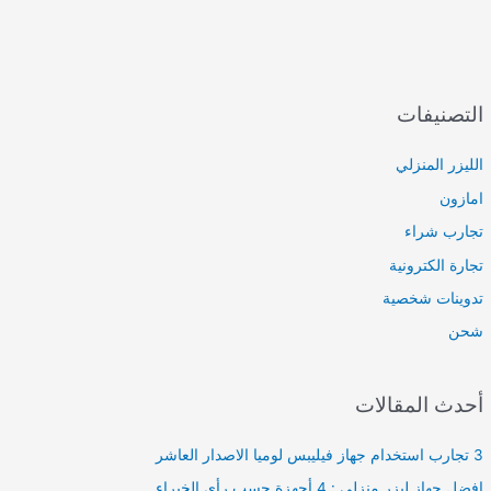
لوميا
لإزالة
الشعر
:
10
التصنيفات
خطوات
الليزر المنزلي
امازون
تجارب شراء
تجارة الكترونية
تدوينات شخصية
شحن
أحدث المقالات
3 تجارب استخدام جهاز فيليبس لوميا الاصدار العاشر
افضل جهاز ليزر منزلي : 4 أجهزة حسب رأي الخبراء