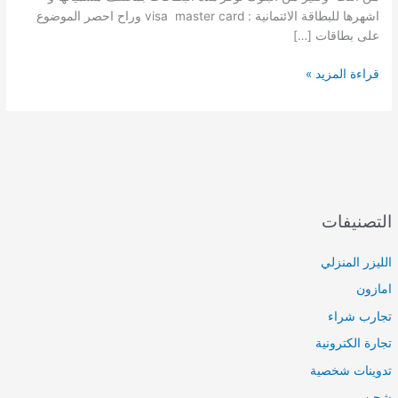
اشهرها للبطاقة الائتمانية : visa master card وراح احصر الموضوع
على بطاقات […]
أفضل
قراءة المزيد »
بطاقة
فيزا
للشراء
من
النت
تصدرها
من
التصنيفات
بنك
سعودي
الليزر المنزلي
امازون
تجارب شراء
تجارة الكترونية
تدوينات شخصية
شحن