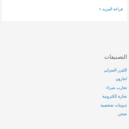
تجربة
قراءة المزيد »
طالب
علاج
طبيعي
في
سنة
الامتياز
التصنيفات
الليزر المنزلي
امازون
تجارب شراء
تجارة الكترونية
تدوينات شخصية
شحن